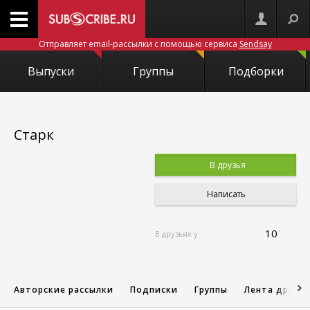
Отправляет email-рассылки с помощью сервиса
Sendsay
Выпуски
Группы
Подборки
Старк
В друзья
Написать
10
В друзьях у
Авторские рассылки
Подписки
Группы
Лента друзе