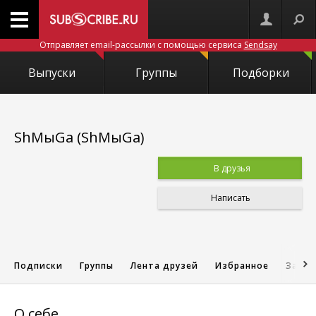
Отправляет email-рассылки с помощью сервиса
Sendsay
Выпуски
Группы
Подборки
ShMыGa (ShMыGa)
В друзья
Написать
Подписки
Группы
Лента друзей
Избранное
Запис
О себе