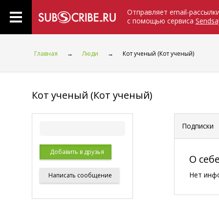
Отправляет email-рассылк
с помощью сервиса
Sendsa
Главная
→
Люди
→
Кот ученый (Кот ученый)
Кот ученый (Кот ученый)
Подписки
Добавить в друзья
О себ
Нет инф
Написать
сообщение