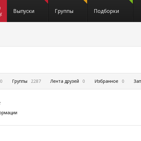
и
Выпуски
Группы
Подборки
y
0
Группы
2287
Лента друзей
0
Избранное
0
За
е
ормации