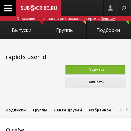
Отправляет email-рассылки с помощью сервиса
Sendsay
Выпуски
Группы
Подборки
rapidfs user id
В друзья
Написать
Подписки
Группы
Лента друзей
Избранное
Запис
О себе