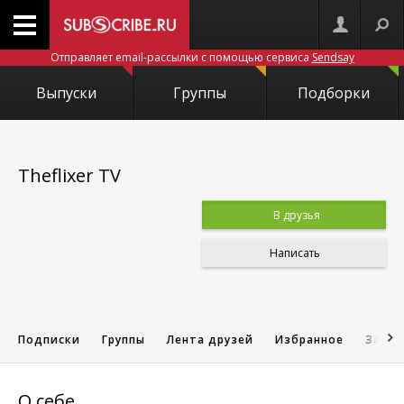
Отправляет email-рассылки с помощью сервиса
Sendsay
Выпуски
Группы
Подборки
Theflixer TV
В друзья
Написать
Подписки
Группы
Лента друзей
Избранное
Запис
О себе