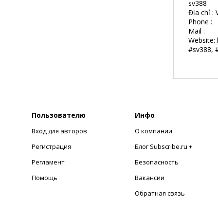
sv388
Địa chỉ :
Phone :
Mail :
Website: 
#sv388, 
Пользователю
Инфо
Вход для авторов
О компании
Регистрация
Блог Subscribe.ru +
Регламент
Безопасность
Помощь
Вакансии
Обратная связь