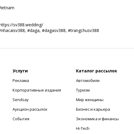
 Vietnam
https://sv388.wedding/
#nhacaisv388, #daga, #dagasv388, #trangchusv388
Услуги
Каталог рассылок
Реклама
Автомобили
Корпоративные издания
Туризм
Sendsay
Мир женщины
Аукцион рассылок
Бизнес и карьера
События
Экономика и финансы
Hi-Tech