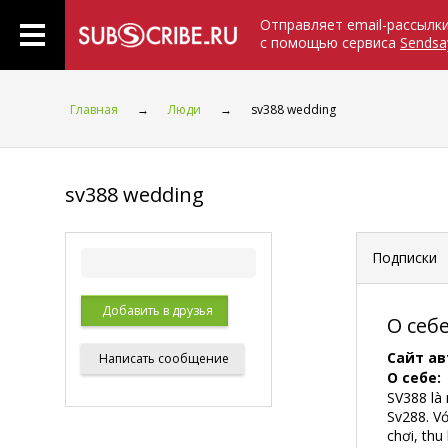
Отправляет email-рассылк
с помощью сервиса
Sendsa
Главная
→
Люди
→
sv388 wedding
sv388 wedding
Подписки
Добавить в друзья
О себ
Сайт ав
Написать
сообщение
О себе:
SV388 là 
Sv288. V
chơi, thu