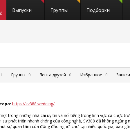
и
Выпуски
Группы
Подборки
y
1
Группы
0
Лента друзей
0
Избранное
0
Запис
е
тора:
https://sv388.wedding/
một trong những nhà cái uy tín và nổi tiếng trong lĩnh vực cá cược tr
ới sự phát triển nhanh chóng của công nghệ, SV388 đã không ngừng 
 hút sự quan tâm của đông đảo người chơi tại nhiều quốc gia, bao g