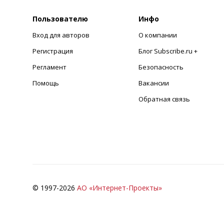
Пользователю
Инфо
Вход для авторов
О компании
Регистрация
Блог Subscribe.ru +
Регламент
Безопасность
Помощь
Вакансии
Обратная связь
© 1997-
2026
АО «Интернет-Проекты»