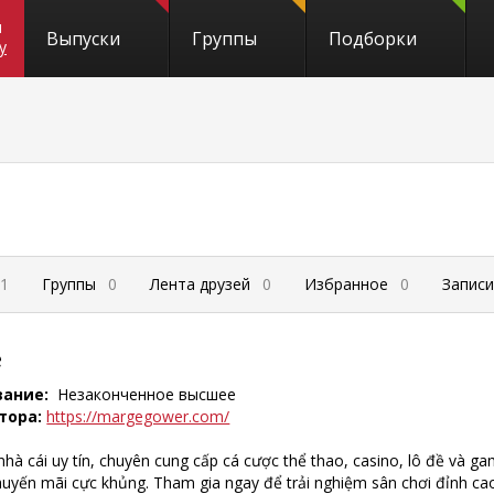
и
Выпуски
Группы
Подборки
y
1
Группы
0
Лента друзей
0
Избранное
0
Запис
е
вание:
Незаконченное высшее
тора:
https://margegower.com/
nhà cái uy tín, chuyên cung cấp cá cược thể thao, casino, lô đề và 
huyến mãi cực khủng. Tham gia ngay để trải nghiệm sân chơi đỉnh cao