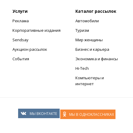
Услуги
Каталог рассылок
Реклама
Автомобили
Корпоративные издания
Туризм
Sendsay
Мир женщины
Аукцион рассылок
Бизнес и карьера
События
Экономика и финансы
Hi-Tech
Компьютеры и
интернет
МЫ ВКОНТАКТЕ
МЫ В ОДНОКЛАССНИКАХ