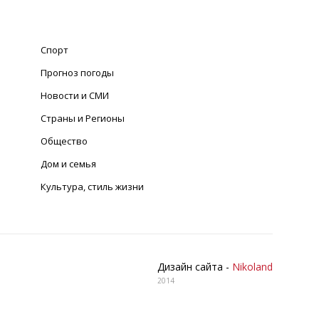
Спорт
Прогноз погоды
Новости и СМИ
Страны и Регионы
Общество
Дом и семья
Культура, стиль жизни
Дизайн сайта -
Nikoland
2014