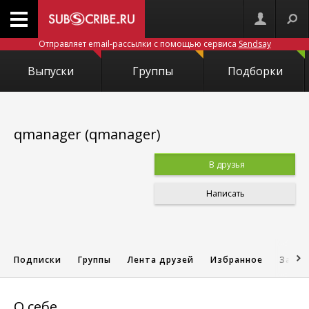
Отправляет email-рассылки с помощью сервиса
Sendsay
Выпуски
Группы
Подборки
qmanager (qmanager)
В друзья
Написать
Подписки
Группы
Лента друзей
Избранное
Запис
О себе