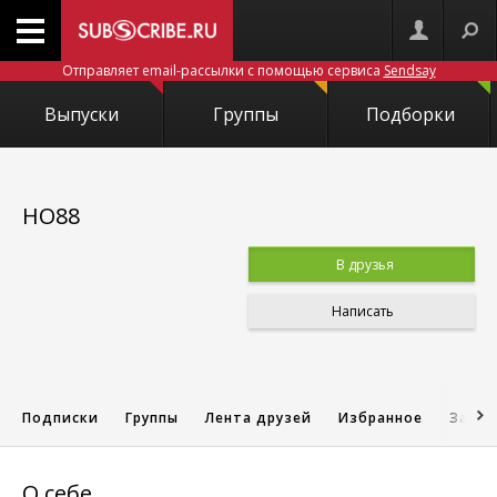
Отправляет email-рассылки с помощью сервиса
Sendsay
Выпуски
Группы
Подборки
HO88
В друзья
Написать
Подписки
Группы
Лента друзей
Избранное
Запис
О себе