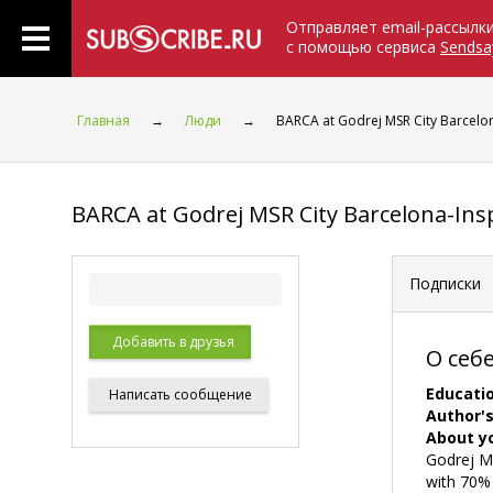
Отправляет email-рассылк
с помощью сервиса
Sendsa
Главная
→
Люди
→
BARCA at Godrej MSR City Barcelona
BARCA at Godrej MSR City Barcelona-Insp
Подписки
Добавить в друзья
О себ
Educati
Написать
сообщение
Author's
About yo
Godrej MS
with 70%