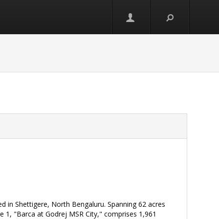
и
ed in Shettigere, North Bengaluru. Spanning 62 acres
e 1, "Barca at Godrej MSR City," comprises 1,961