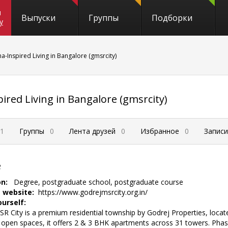
и
Выпуски
Группы
Подборки
y
-Inspired Living in Bangalore (gmsrcity)
ired Living in Bangalore (gmsrcity)
1
Группы
0
Лента друзей
0
Избранное
0
Запис
е
on:
Degree, postgraduate school, postgraduate course
 website:
https://www.godrejmsrcity.org.in/
urself:
R City is a premium residential township by Godrej Properties, locat
 open spaces, it offers 2 & 3 BHK apartments across 31 towers. Phas