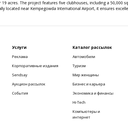
r 19 acres. The project features five clubhouses, including a 50,000 sq. f
ally located near Kempegowda International Airport, it ensures excel
Услуги
Каталог рассылок
Реклама
Автомобили
Корпоративные издания
Туризм
Sendsay
Мир женщины
Аукцион рассылок
Бизнес и карьера
События
Экономика и финансы
Hi-Tech
Компьютеры и
интернет