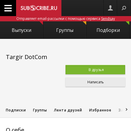
Отправляет email-рассылки с помощью сервиса
Sendsay
Выпуски
Группы
Подборки
Targir DotCom
В друзья
Написать
Подписки
Группы
Лента друзей
Избранное
Запис
О себе