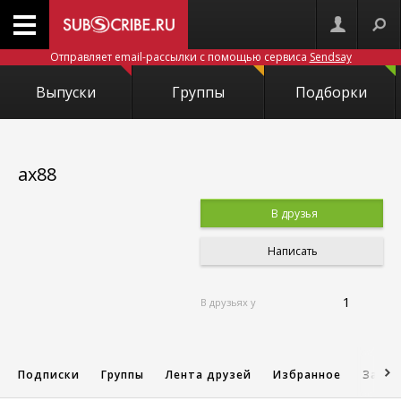
Отправляет email-рассылки с помощью сервиса
Sendsay
Выпуски
Группы
Подборки
ax88
В друзья
Написать
1
В друзьях у
Подписки
Группы
Лента друзей
Избранное
Запис