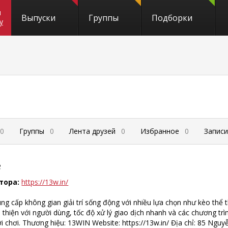
и
Выпуски
Группы
Подборки
y
0
Группы
0
Лента друзей
0
Избранное
0
Запис
е
тора:
https://13w.in/
g cấp không gian giải trí sống động với nhiều lựa chọn như kèo thể 
 thiện với người dùng, tốc độ xử lý giao dịch nhanh và các chương t
i chơi. Thương hiệu: 13WIN Website: https://13w.in/ Địa chỉ: 85 Ngu