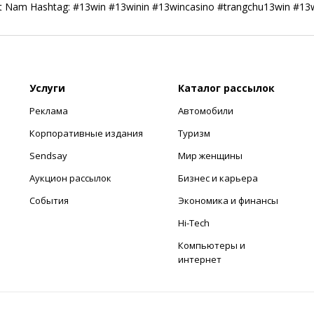
ệt Nam Hashtag: #13win #13winin #13wincasino #trangchu13win #13
Услуги
Каталог рассылок
Реклама
Автомобили
Корпоративные издания
Туризм
Sendsay
Мир женщины
Аукцион рассылок
Бизнес и карьера
События
Экономика и финансы
Hi-Tech
Компьютеры и
интернет