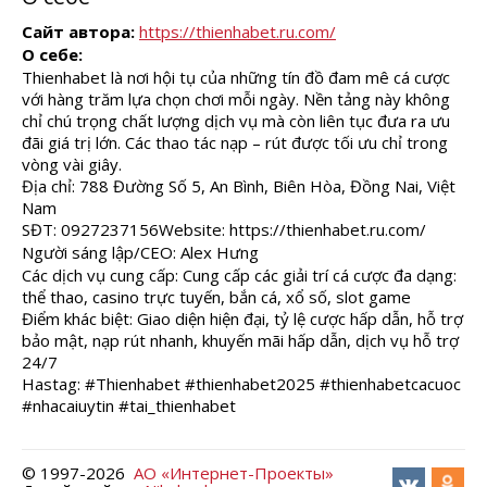
Сайт автора:
https://thienhabet.ru.com/
О себе:
Thienhabet là nơi hội tụ của những tín đồ đam mê cá cược
với hàng trăm lựa chọn chơi mỗi ngày. Nền tảng này không
chỉ chú trọng chất lượng dịch vụ mà còn liên tục đưa ra ưu
đãi giá trị lớn. Các thao tác nạp – rút được tối ưu chỉ trong
vòng vài giây.
Địa chỉ: 788 Đường Số 5, An Bình, Biên Hòa, Đồng Nai, Việt
Nam
SĐT: 0927237156
Website: https://thienhabet.ru.com/
Người sáng lập/CEO: Alex Hưng
Các dịch vụ cung cấp: Cung cấp các giải trí cá cược đa dạng:
thể thao, casino trực tuyến, bắn cá, xổ số, slot game
Điểm khác biệt: Giao diện hiện đại, tỷ lệ cược hấp dẫn, hỗ trợ
bảo mật, nạp rút nhanh, khuyến mãi hấp dẫn, dịch vụ hỗ trợ
24/7
Hastag: #Thienhabet #thienhabet2025 #thienhabetcacuoc
#nhacaiuytin #tai_thienhabet
© 1997-
2026
АО «Интернет-Проекты»