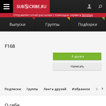
Отправляет email-рассылки с помощью сервиса
Sendsay
Выпуски
Группы
Подборки
F168
В друзья
Написать
Подписки
Группы
Лента друзей
Избранное
Запис
О себе