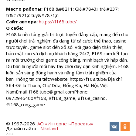
Место работы:
F168 &#8211; Gi&#7843;i tr&#237;
tr&#7921;c tuy&#7871;n
Сайт автора:
https://f168.tube/
О себе:
F168 là nền tảng giải trí trực tuyến đẳng cấp, mang đến cho
người chơi trải nghiệm đa dạng từ cá cược thể thao, casino
trực tuyến, game slot đến xổ số. Với giao diện thân thiện,
bảo mật cao và dịch vụ khách hàng 24/7, F168 cam kết tạo
ra môi trường chơi game công bằng, minh bạch và hấp dẫn.
Dù bạn là người mới hay tay chơi dày dạn kinh nghiệm, F168
luôn sẵn sàng đồng hành và nâng tầm trải nghiệm của
bạn.Thông tin chi tiết:Website: https://f168.tube/Địa chỉ:
364 Đê la Thành, Chợ Dừa, Đống Đa, Hà Nội, Việt
NamEmail: f168.tube@gmail.comPhone:
0972946400#f168, #f168_game, #f168_casino,
#f168_cong_game
© 1997-
2026
АО «Интернет-Проекты»
Дизайн сайта -
Nikoland
2014