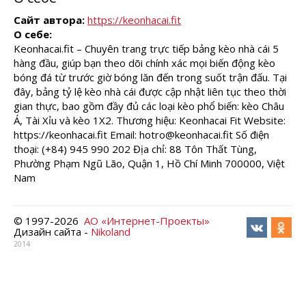
Сайт автора:
https://keonhacai.fit
О себе:
Keonhacai.fit – Chuyên trang trực tiếp bảng kèo nhà cái 5
hàng đầu, giúp bạn theo dõi chính xác mọi biến động kèo
bóng đá từ trước giờ bóng lăn đến trong suốt trận đấu. Tại
đây, bảng tỷ lệ kèo nhà cái được cập nhật liên tục theo thời
gian thực, bao gồm đầy đủ các loại kèo phổ biến: kèo Châu
Á, Tài Xỉu và kèo 1X2. Thương hiệu: Keonhacai Fit Website:
https://keonhacai.fit Email: hotro@keonhacai.fit Số điện
thoại: (+84) 945 990 202 Địa chỉ: 88 Tôn Thất Tùng,
Phường Phạm Ngũ Lão, Quận 1, Hồ Chí Minh 700000, Việt
Nam
© 1997-
2026
АО «Интернет-Проекты»
Дизайн сайта -
Nikoland
2014