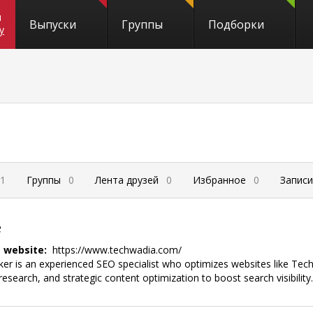
и
Выпуски
Группы
Подборки
y
1
Группы
0
Лента друзей
0
Избранное
0
Запис
е
s website:
https://www.techwadia.com/
ker is an experienced SEO specialist who optimizes websites like Tech W
esearch, and strategic content optimization to boost search visibility