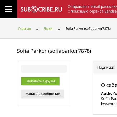
Отправляет email-рассылк
с помощью сервиса
Sendsa
Главная
→
Люди
→
Sofia Parker (sofiaparker7878)
Sofia Parker (sofiaparker7878)
Подписки
Добавить в друзья
О себ
Author'
Написать
сообщение
Sofia Par
keyword r