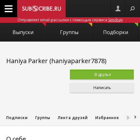
Отправляет email-рассылки с помощью сервиса
Sendsay
Выпуски
Группы
Подборки
Haniya Parker (haniyaparker7878)
В друзья
Написать
Подписки
Группы
Лента друзей
Избранное
Запис
О себе