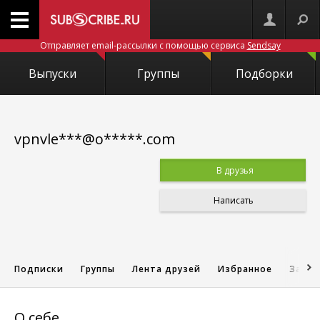
Отправляет email-рассылки с помощью сервиса
Sendsay
Выпуски
Группы
Подборки
vpnvle***@o*****.com
В друзья
Написать
Подписки
Группы
Лента друзей
Избранное
Запис
О себе