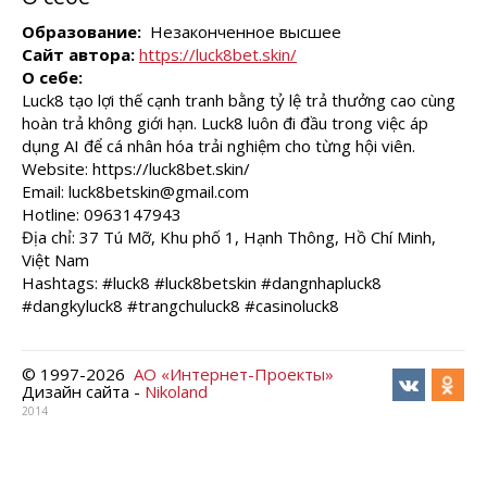
Образование:
Незаконченное высшее
Сайт автора:
https://luck8bet.skin/
О себе:
Luck8 tạo lợi thế cạnh tranh bằng tỷ lệ trả thưởng cao cùng
hoàn trả không giới hạn. Luck8 luôn đi đầu trong việc áp
dụng AI để cá nhân hóa trải nghiệm cho từng hội viên.
Website: https://luck8bet.skin/
Email: luck8betskin@gmail.com
Hotline: 0963147943
Địa chỉ: 37 Tú Mỡ, Khu phố 1, Hạnh Thông, Hồ Chí Minh,
Việt Nam
Hashtags: #luck8 #luck8betskin #dangnhapluck8
#dangkyluck8 #trangchuluck8 #casinoluck8
© 1997-
2026
АО «Интернет-Проекты»
Дизайн сайта -
Nikoland
2014