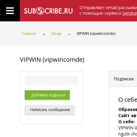
Отправляет email-рассылк
с помощью сервиса
Sendsa
Главная
→
Люди
→
VIPWIN (vipwincomde)
VIPWIN (vipwincomde)
Подписки
Добавить в друзья
О себ
Образо
Написать
сообщение
Сайт ав
О себе:
VIPWIN l
người ch