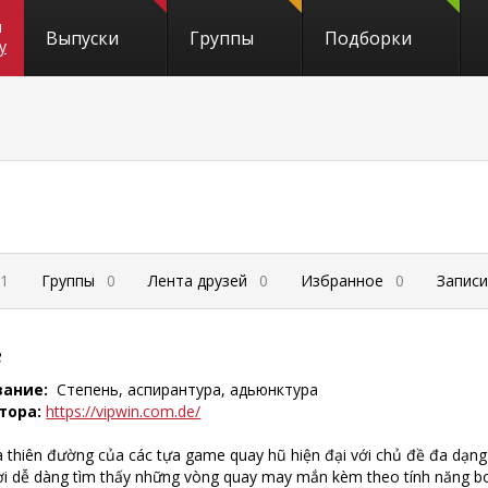
и
Выпуски
Группы
Подборки
y
1
Группы
0
Лента друзей
0
Избранное
0
Запис
е
вание:
Степень, аспирантура, адьюнктура
тора:
https://vipwin.com.de/
à thiên đường của các tựa game quay hũ hiện đại với chủ đề đa dạng 
ơi dễ dàng tìm thấy những vòng quay may mắn kèm theo tính năng bon