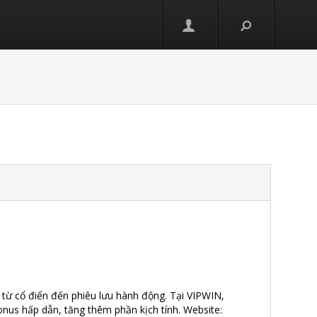
и
từ cổ điển đến phiêu lưu hành động. Tại VIPWIN,
us hấp dẫn, tăng thêm phần kịch tính. Website: