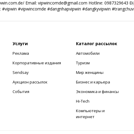
ipwin.com.de/ Email: vipwincomde@gmail.com Hotline: 0987329643 Địa
: #vipwin #vipwincomde #dangnhapvipwin #dangkyvipwin #trangchuv
Услуги
Каталог рассылок
Реклама
Автомобили
Корпоративные издания
Туризм
Sendsay
Мир женщины
Аукцион рассылок
Бизнес и карьера
События
Экономика и финансы
Hi-Tech
Компьютеры и
интернет