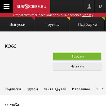
Отправляет email-рассылки с помощью сервиса
Sendsay
Выпуски
Группы
Подборки
KO66
В друзья
Написать
Подписки
Группы
Лента друзей
Избранное
Запис
О себе