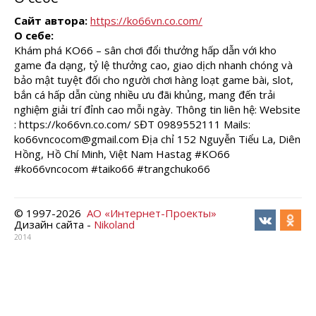
Сайт автора:
https://ko66vn.co.com/
О себе:
Khám phá KO66 – sân chơi đổi thưởng hấp dẫn với kho
game đa dạng, tỷ lệ thưởng cao, giao dịch nhanh chóng và
bảo mật tuyệt đối cho người chơi hàng loạt game bài, slot,
bắn cá hấp dẫn cùng nhiều ưu đãi khủng, mang đến trải
nghiệm giải trí đỉnh cao mỗi ngày. Thông tin liên hệ: Website
: https://ko66vn.co.com/ SĐT 0989552111 Mails:
ko66vncocom@gmail.com Địa chỉ 152 Nguyễn Tiểu La, Diên
Hồng, Hồ Chí Minh, Việt Nam Hastag #KO66
#ko66vncocom #taiko66 #trangchuko66
© 1997-
2026
АО «Интернет-Проекты»
Дизайн сайта -
Nikoland
2014