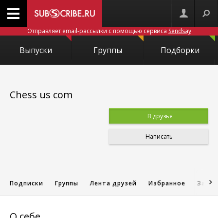
Отправляет email-рассылки с помощью сервиса
Sendsay
Выпуски
Группы
Подборки
Chess us com
В друзья
Написать
Подписки
Группы
Лента друзей
Избранное
Запис
О себе