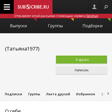
Отправляет email-рассылки с помощью сервиса
Sendsay
Выпуски
Группы
Подборки
(Татьяна1977)
В друзья
Написать
Подписки
Группы
Лента друзей
Избранное
Запис
О себе