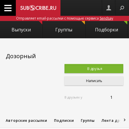
Отправляет email-рассылки с помощью сервиса
Sendsay
Выпуски
Группы
Подборки
Дозорный
В друзья
Написать
1
В друзьях у
Авторские рассылки
Подписки
Группы
Лента друзе