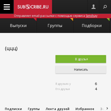
Отправляет email-рассылки с помощью сервиса
Sendsay
Выпуски
Группы
Подборки
(ццц)
В друзья
Написать
6
В друзьях у
4
Его друзья
Подписки
Группы
Лента друзей
Избранное
Запис