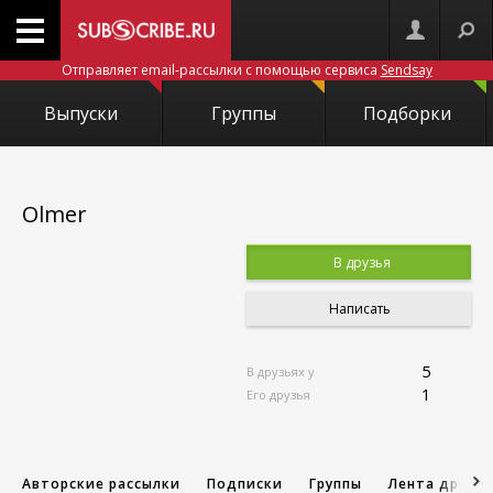
Отправляет email-рассылки с помощью сервиса
Sendsay
Выпуски
Группы
Подборки
Olmer
В друзья
Написать
5
В друзьях у
1
Его друзья
Авторские рассылки
Подписки
Группы
Лента друзе