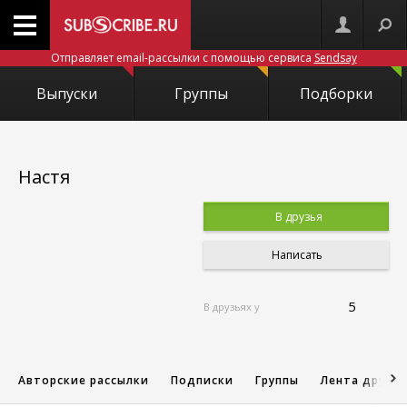
Отправляет email-рассылки с помощью сервиса
Sendsay
Выпуски
Группы
Подборки
Настя
В друзья
Написать
5
В друзьях у
Авторские рассылки
Подписки
Группы
Лента друзе