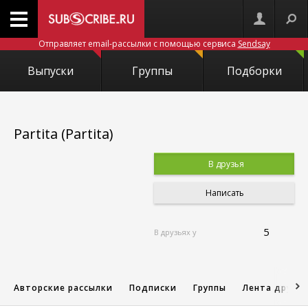
Отправляет email-рассылки с помощью сервиса
Sendsay
Выпуски
Группы
Подборки
Partita (Partita)
В друзья
Написать
5
В друзьях у
Авторские рассылки
Подписки
Группы
Лента друзе