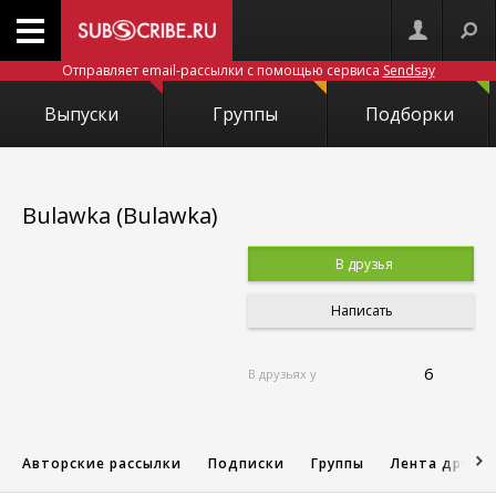
Отправляет email-рассылки с помощью сервиса
Sendsay
Выпуски
Группы
Подборки
Bulawka (Bulawka)
В друзья
Написать
6
В друзьях у
Авторские рассылки
Подписки
Группы
Лента друзе