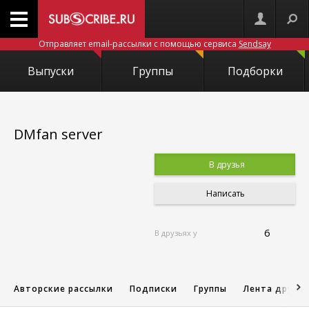
Отправляет email-рассылки с помощью сервиса
Sendsay
Выпуски
Группы
Подборки
DMfan server
В друзья
Написать
6
В друзьях у
Авторские рассылки
Подписки
Группы
Лента друзе