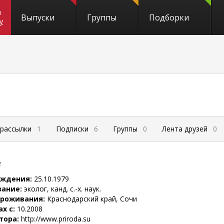
и
Выпуски
Группы
Подборки
y
 рассылки
1
Подписки
6
Группы
0
Лента друзей
0
е
ождения:
25.10.1979
вание:
эколог, канд. с.-х. наук.
проживания:
Краснодарский край, Сочи
ах с:
10.2008
тора:
http://www.priroda.su