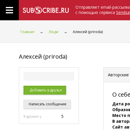
Отправляет email-рассылк
с помощью сервиса
Sendsa
Главная
→
Люди
→
Алексей (priroda)
Алексей (priroda)
Авторские
Добавить в друзья
О себ
Дата р
Написать
сообщение
Образо
Место 
5
В друзьях у
В автор
Сайт ав