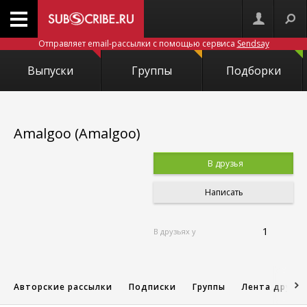
Отправляет email-рассылки с помощью сервиса
Sendsay
Выпуски
Группы
Подборки
Amalgoo (Amalgoo)
В друзья
Написать
1
В друзьях у
Авторские рассылки
Подписки
Группы
Лента друзе