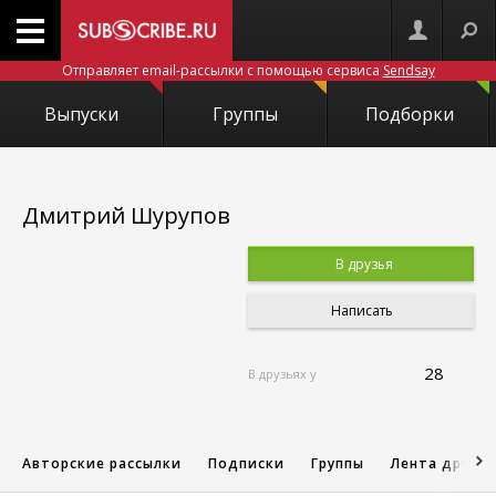
Отправляет email-рассылки с помощью сервиса
Sendsay
Выпуски
Группы
Подборки
Дмитрий Шурупов
В друзья
Написать
28
В друзьях у
Авторские рассылки
Подписки
Группы
Лента друзе