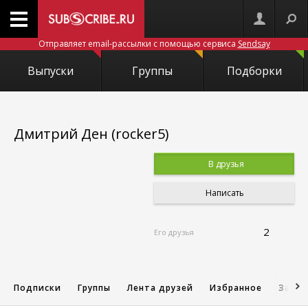
Отправляет email-рассылки с помощью сервиса
Sendsay
Выпуски
Группы
Подборки
Дмитрий Ден (rocker5)
В друзья
Написать
2
Его друзья
Подписки
Группы
Лента друзей
Избранное
Запис