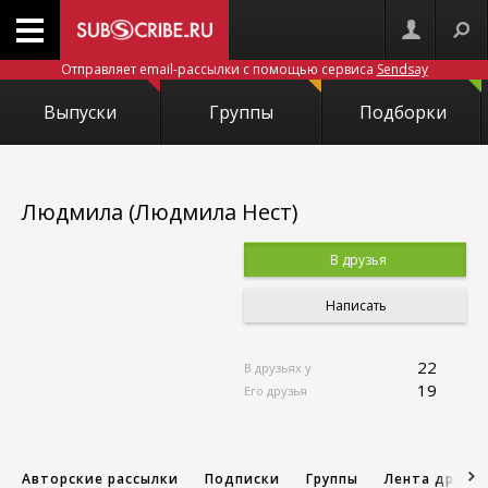
Отправляет email-рассылки с помощью сервиса
Sendsay
Выпуски
Группы
Подборки
Людмила (Людмила Нест)
В друзья
Написать
22
В друзьях у
19
Его друзья
Авторские рассылки
Подписки
Группы
Лента друзе