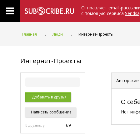
Отправляет email-рассылк
с помощью сервиса
Sendsa
Главная
→
Люди
→
Интернет-Проекты
Интернет-Проекты
Авторские
Добавить в друзья
О себ
Нет инф
Написать
сообщение
69
В друзьях у