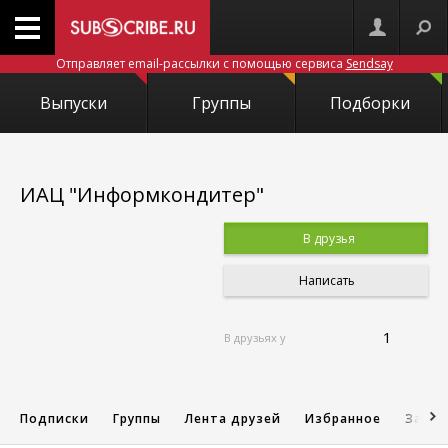
Отправляет email-рассылки с помощью сервиса
Sendsay
Выпуски
Группы
Подборки
ИАЦ "Информкондитер"
В друзья
Написать
1
В друзьях у
Подписки
Группы
Лента друзей
Избранное
Запис