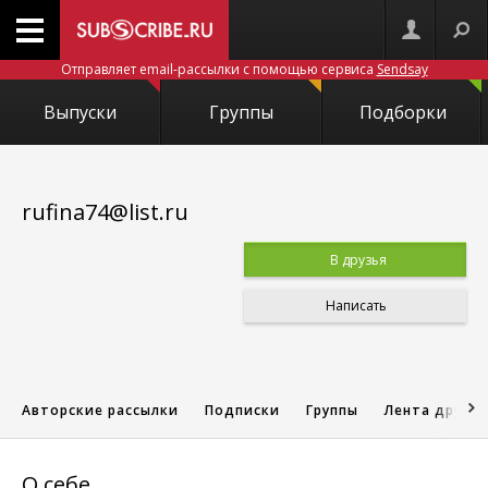
Отправляет email-рассылки с помощью сервиса
Sendsay
Выпуски
Группы
Подборки
rufina74@list.ru
В друзья
Написать
Авторские рассылки
Подписки
Группы
Лента друзе
О себе