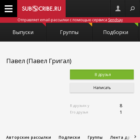
Отправляет email-рассылки с помощью сервиса
Sendsay
Выпуски
Группы
Подборки
Павел (Павел Григал)
В друзья
Написать
8
В друзьях у
1
Его друзья
Авторские рассылки
Подписки
Группы
Лента друзе