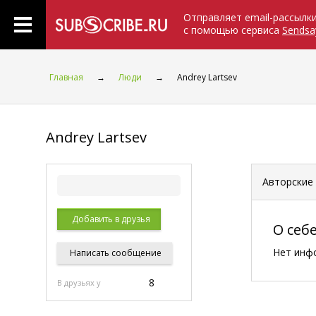
Отправляет email-рассылк
с помощью сервиса
Sendsa
Главная
→
Люди
→
Andrey Lartsev
Andrey Lartsev
Авторские
Добавить в друзья
О себ
Нет инф
Написать
сообщение
8
В друзьях у