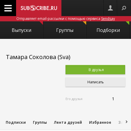
Отправляет email-рассылки с помощью сервиса
Sendsay
Выпуски
Группы
Подборки
Тамара Соколова (Sva)
В друзья
Написать
1
Его друзья
Подписки
Группы
Лента друзей
Избранное
Запис