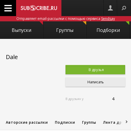
Отправляет email-рассылки с помощью сервиса
Sendsay
Выпуски
Группы
Подборки
Dale
В друзья
Написать
4
В друзьях у
Авторские рассылки
Подписки
Группы
Лента друзе