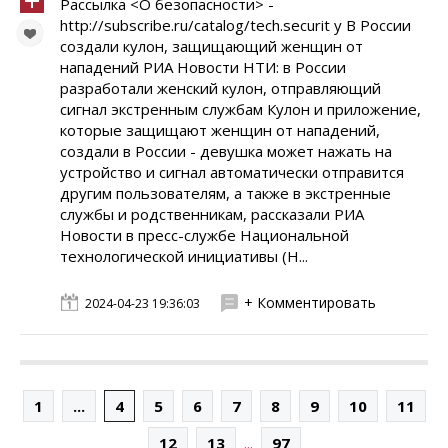
Рассылка <О безопасности> -
http://subscribe.ru/catalog/tech.securit y В России
создали кулон, защищающий женщин от
нападений РИА Новости НТИ: в России
разработали женский кулон, отправляющий
сигнал экстренным службам Кулон и приложение,
которые защищают женщин от нападений,
создали в России - девушка может нажать на
устройство и сигнал автоматически отправится
другим пользователям, а также в экстренные
службы и родственникам, рассказали РИА
Новости в пресс-службе Национальной
технологической инициативы (Н...
+ Комментировать
2024-04-23 19:36:03
1
...
4
5
6
7
8
9
10
11
...
12
13
97