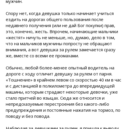
мужчин.
Спору нет, когда девушка только начинает учиться
ездить на дорогах общего пользования после
недавнего получения (или не дай Бог покупки) прав,
это, конечно, жесть. Впрочем, начинающие мальчики
«жестят» ничуть не меньше, но, думаю, дело в том,
что на мальчиков мужчины попросту не обращают
внимания, а вот девушка за рулем замечается сразу
же, вместе со всеми ее промахами.
Обычно, любой более-менее опытный водитель на
дороге с ходу отличит девушку за рулем от парня.
«Тошнение» в крайнем левом со скоростью 40 км в час
и с дистанцией в полкилометра до впередиидущей
машины, которым страдают некоторые девочки, уже
стало притчей во языцах. Сюда же относится и
непредсказуемые перестроения без какого-либо
предупреждения и постоянные нажатия на тормоз, по
поводу и без повода.
Наблюдая за девушками за рулем, я пришла к выводу,