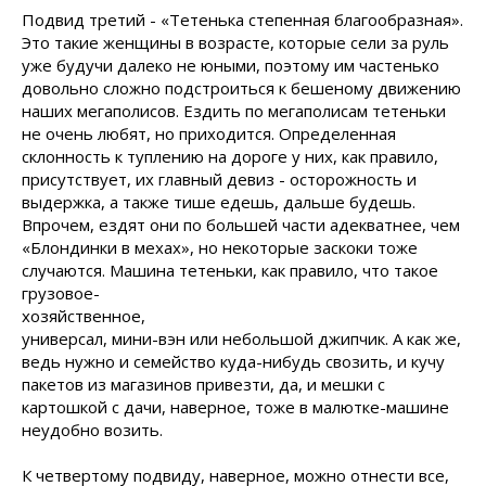
Подвид третий - «Тетенька степенная благообразная».
Это такие женщины в возрасте, которые сели за руль
уже будучи далеко не юными, поэтому им частенько
довольно сложно подстроиться к бешеному движению
наших мегаполисов. Ездить по мегаполисам тетеньки
не очень любят, но приходится. Определенная
склонность к туплению на дороге у них, как правило,
присутствует, их главный девиз - осторожность и
выдержка, а также тише едешь, дальше будешь.
Впрочем, ездят они по большей части адекватнее, чем
«Блондинки в мехах», но некоторые заскоки тоже
случаются. Машина тетеньки, как правило, что такое
грузовое-
хозяйственное,
универсал, мини-вэн или небольшой джипчик. А как же,
ведь нужно и семейство куда-нибудь свозить, и кучу
пакетов из магазинов привезти, да, и мешки с
картошкой с дачи, наверное, тоже в малютке-машине
неудобно возить.
К четвертому подвиду, наверное, можно отнести все,