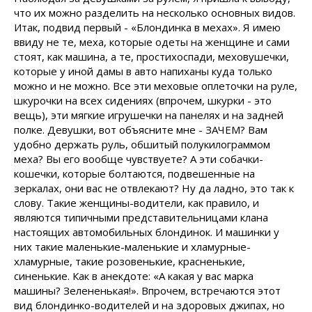
что их можно разделить на несколько основных видов.
Итак, подвид первый - «Блондинка в мехах». Я имею
ввиду не те, меха, которые одеты на женщине и сами
стоят, как машина, а те, простихоспади, меховушечки,
которые у иной дамы в авто напиханы куда только
можно и не можно. Все эти меховые оплеточки на руле,
шкурочки на всех сидениях (впрочем, шкурки - это
вещь), эти мягкие игрушечки на панелях и на задней
полке. Девушки, вот объясните мне - ЗАЧЕМ? Вам
удобно держать руль, обшитый полукилограммом
меха? Вы его вообще чувствуете? А эти собачки-
кошечки, которые болтаются, подвешенные на
зеркалах, они вас не отвлекают? Ну да ладно, это так к
слову. Такие женщины-водители, как правило, и
являются типичными представительницами клана
настоящих автомобильных блондинок. И машинки у
них такие маленькие-маленькие и хламурные-
хламурные, такие розовенькие, красненькие,
синенькие. Как в анекдоте: «А какая у вас марка
машины? Зелененькая!». Впрочем, встречаются этот
вид блондинко-водителей и на здоровых джипах, но