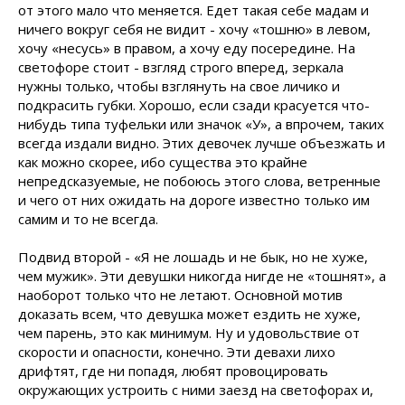
от этого мало что меняется. Едет такая себе мадам и
ничего вокруг себя не видит - хочу «тошню» в левом,
хочу «несусь» в правом, а хочу еду посередине. На
светофоре стоит - взгляд строго вперед, зеркала
нужны только, чтобы взглянуть на свое личико и
подкрасить губки. Хорошо, если сзади красуется что-
нибудь типа туфельки или значок «У», а впрочем, таких
всегда издали видно. Этих девочек лучше объезжать и
как можно скорее, ибо существа это крайне
непредсказуемые, не побоюсь этого слова, ветренные
и чего от них ожидать на дороге известно только им
самим и то не всегда.
Подвид второй - «Я не лошадь и не бык, но не хуже,
чем мужик». Эти девушки никогда нигде не «тошнят», а
наоборот только что не летают. Основной мотив
доказать всем, что девушка может ездить не хуже,
чем парень, это как минимум. Ну и удовольствие от
скорости и опасности, конечно. Эти девахи лихо
дрифтят, где ни попадя, любят провоцировать
окружающих устроить с ними заезд на светофорах и,