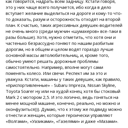
как говорится, надрать всем задницу. Кстати говоря,
это у них чаще всего получается, ибо когда в дело
вступает желание выделиться на дороге и кому-то что-
то доказать, разум и осторожность отходят на второй
план. К счастью, таких агрессивных девушек-водителей
не очень много (среди мужчин «шумахеров» все-таки в
разы больше). Хотя, нужно отметить, что хотя они и
частенько безрассудно гоняют по нашим разбитым
дорогам, но в общем и целом водят гораздо лучше
основной массы автолюбительниц, и, кроме того,
обычно умеют решать дорожные проблемы
самостоятельно. Например, вполне могут сами
поменять колесо. Или свечи. Респект им за это и
уважуха. Кстати, машины у таких девушек, как правило,
«приспортивленные» - Subaru Impreza, Nissan Skyline,
Toyota Soarer ну или на худой конец хотя бы стоковый
Mark 2 с мотором 2,5. И это логично, ведь гоняться на
менее мощной машине, конечно, реально, но можно и
оконфузиться))). Думаю, что к этому же подвиду можно
отнести и женщин, которые героически управляют
«Волгами», «Уазиками», «Газелями» и даже «Мазами».