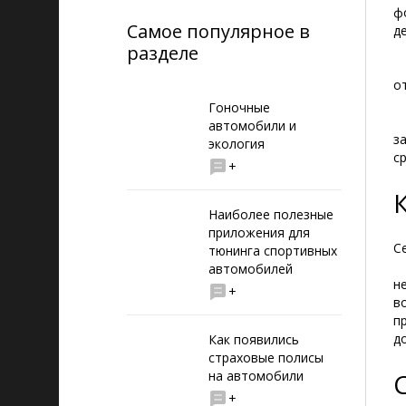
ф
Самое популярное в
д
разделе
•
о
Гоночные
•
автомобили и
з
экология
с
+
Наиболее полезные
приложения для
С
тюнинга спортивных
автомобилей
н
+
в
п
д
Как появились
страховые полисы
на автомобили
+