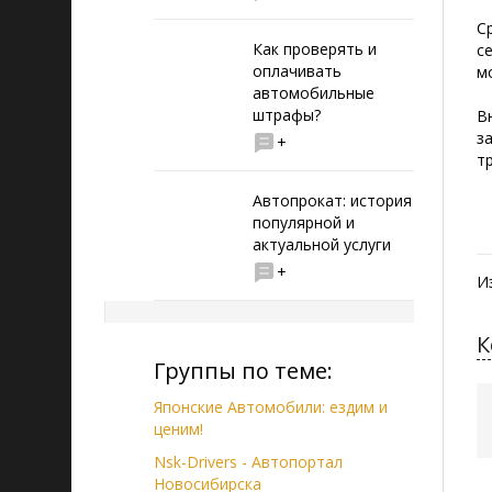
С
Как проверять и
с
оплачивать
м
автомобильные
штрафы?
В
з
+
т
Автопрокат: история
популярной и
актуальной услуги
+
И
К
Группы по теме:
Японские Автомобили: ездим и
ценим!
Nsk-Drivers - Автопортал
Новосибирска