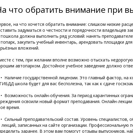
На что обратить внимание при 
ервое, на что хочется обратить внимание: слишком низкие расц
аставить задуматься о честности и порядочности владельцев за
втошкола должна выполнить ряд условий: нанять преподавател
втопарк, закупить учебный инвентарь, арендовать площадки для
ерьёзных вложений.
месте с тем, при желании вполне возможно отыскать недорогую
орошим автопарком. Достойное учебное заведение должно отве
 Наличие государственной лицензии. Это главный фактор, на к
 ГИБДД школа будет для вас бесполезна, так как к сдаче госэкза
 Возможность онлайн-обучения. За период карантинных ограни
чреждения освоили новый формат преподавания. Онлайн-лекции 
воё время.
 Сильный преподавательский состав. Уровень специалистов, о
з лекций, записанных на сайте организации. Профессиональную
пределить заранее. В этом вам помогут отзывы выпускников, на