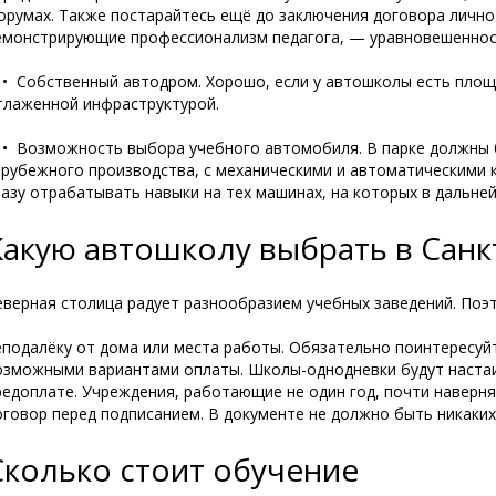
орумах. Также постарайтесь ещё до заключения договора лично
емонстрирующие профессионализм педагога, — уравновешеннос
 Собственный автодром. Хорошо, если у автошколы есть площ
тлаженной инфраструктурой.
 Возможность выбора учебного автомобиля. В парке должны 
арубежного производства, с механическими и автоматическими 
разу отрабатывать навыки на тех машинах, на которых в дальне
Какую автошколу выбрать в Санк
еверная столица радует разнообразием учебных заведений. Поэ
еподалёку от дома или места работы. Обязательно поинтересуй
озможными вариантами оплаты. Школы-однодневки будут наста
редоплате. Учреждения, работающие не один год, почти наверн
оговор перед подписанием. В документе не должно быть никаких 
Сколько стоит обучение