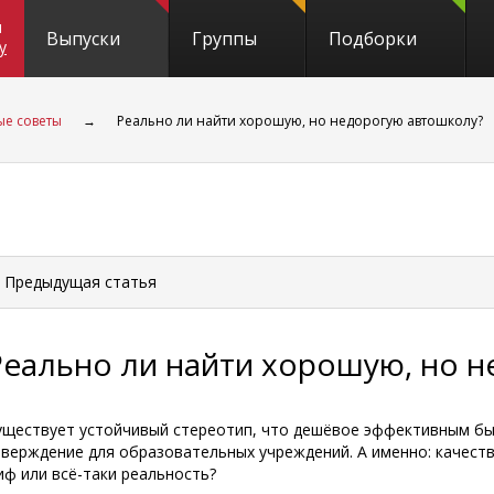
и
Выпуски
Группы
Подборки
y
ые советы
→
Реально ли найти хорошую, но недорогую автошколу?
 Предыдущая
статья
Реально ли найти хорошую, но 
уществует устойчивый стереотип, что дешёвое эффективным быт
тверждение для образовательных учреждений. А именно: качест
иф или всё-таки реальность?