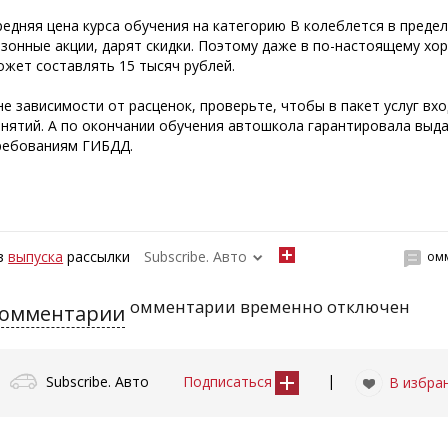
редняя цена курса обучения на категорию В колеблется в преде
езонные акции, дарят скидки. Поэтому даже в по-настоящему х
ожет составлять 15 тысяч рублей.
не зависимости от расценок, проверьте, чтобы в пакет услуг вхо
анятий. А по окончании обучения автошкола гарантировала выд
ребованиям ГИБДД.
з
выпуска
рассылки
Subscribe. Авто
ом
омментарии временно отключен
омментарии
|
Subscribe. Авто
Подписаться
В избра