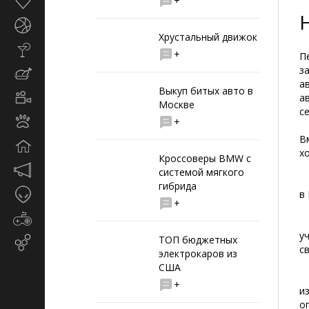
+
Здоровье
Спорт
Хрустальный движок
Стиль
+
П
жизни
з
Кулинария
а
Выкуп битых авто в
Кино
а
Москве
и
с
Животные
+
TV
В
Дом
х
Кроссоверы BMW с
Маркетинг
системой мягкого
•
и
гибрида
Таинственное
в
реклама
+
Игры
•
у
ТОП бюджетных
Email-
с
электрокаров из
маркетинг
США
•
+
и
о