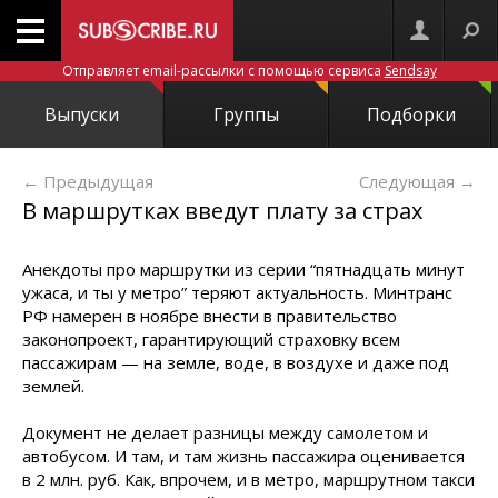
Отправляет email-рассылки с помощью сервиса
Sendsay
Выпуски
Группы
Подборки
← Предыдущая
Следующая
→
В маршрутках введут плату за страх
Анекдоты про маршрутки из серии “пятнадцать минут
ужаса, и ты у метро” теряют актуальность. Минтранс
РФ намерен в ноябре внести в правительство
законопроект, гарантирующий страховку всем
пассажирам — на земле, воде, в воздухе и даже под
землей.
Документ не делает разницы между самолетом и
автобусом. И там, и там жизнь пассажира оценивается
в 2 млн. руб. Как, впрочем, и в метро, маршрутном такси