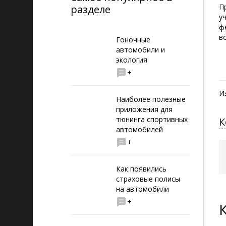
П
разделе
у
ф
в
Гоночные
автомобили и
экология
+
И
Наиболее полезные
приложения для
тюнинга спортивных
К
автомобилей
+
Как появились
страховые полисы
на автомобили
+