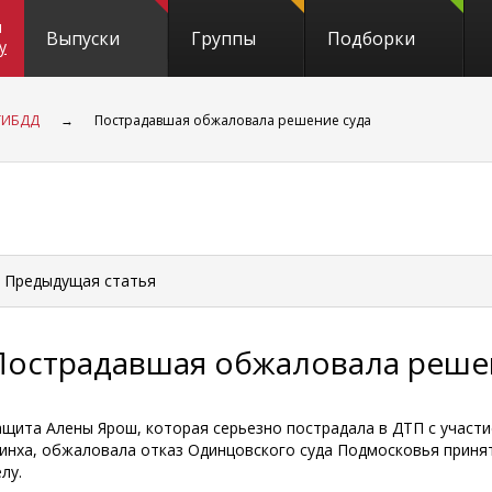
и
Выпуски
Группы
Подборки
y
 ГИБДД
→
Пострадавшая обжаловала решение суда
 Предыдущая
статья
Пострадавшая обжаловала реше
ащита Алены Ярош, которая серьезно пострадала в ДТП с участи
инха, обжаловала отказ Одинцовского суда Подмосковья принят
лу.