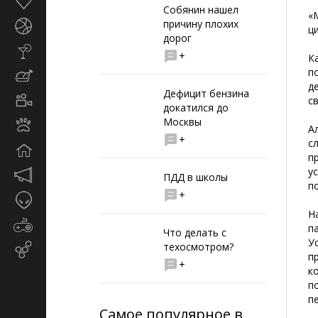
Здоровье
Собянин нашел
«
причину плохих
Спорт
ц
дорог
Стиль
+
К
жизни
п
Кулинария
д
Дефицит бензина
Кино
с
докатился до
и
Москвы
Животные
TV
А
+
с
Дом
п
у
Маркетинг
ПДД в школы
п
и
+
Таинственное
реклама
Н
Игры
п
Что делать с
У
техосмотром?
Email-
п
маркетинг
+
к
п
п
Самое популярное в