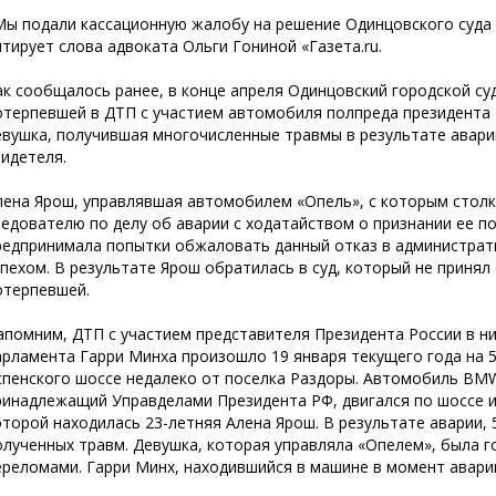
Мы подали кассационную жалобу на решение Одинцовского суда в
итирует слова адвоката Ольги Гониной «Газета.ru.
ак сообщалось ранее, в конце апреля Одинцовский городской су
отерпевшей в ДТП с участием автомобиля полпреда президента 
евушка, получившая многочисленные травмы в результате аварии,
видетеля.
лена Ярош, управлявшая автомобилем «Опель», с которым столк
ледователю по делу об аварии с ходатайством о признании ее по
редпринимала попытки обжаловать данный отказ в администрати
спехом. В результате Ярош обратилась в суд, который не принял
отерпевшей.
апомним, ДТП с участием представителя Президента России
в н
арламента Гарри Минха произошло 19 января текущего года на 5
спенского шоссе недалеко от поселка Раздоры. Автомобиль BM
ринадлежащий Управделами Президента РФ, двигался по шоссе и 
оторой находилась 23-летняя Алена Ярош. В результате аварии, 
олученных травм. Девушка, которая управляла «Опелем», была 
ереломами. Гарри Минх, находившийся в машине в момент аварии