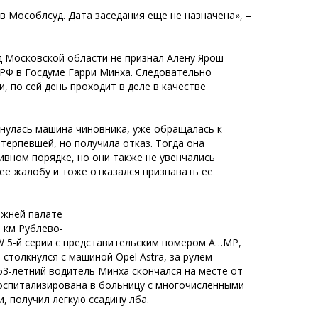
 Мособлсуд. Дата заседания еще не назначена», –
д Московской области не признал Алену Ярош
РФ в Госдуме Гарри Минха. Следовательно
 по сей день проходит в деле в качестве
нулась машина чиновника, уже обращалась к
терпевшей, но получила отказ. Тогда она
вном порядке, но они также не увенчались
 ее жалобу и тоже отказался признавать ее
ижней палате
 км Рублево-
W 5-й серии с представительским номером А…МР,
столкнулся с машиной Opel Astra, за рулем
53-летний водитель Минха скончался на месте от
госпитализирована в больницу с многочисленными
, получил легкую ссадину лба.