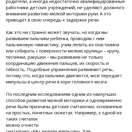
родители, а иногда недостаточно квалифицированные
работники детских учреждений, не уделяют должного
внимания развитию мелкой моторики руки. А это
приводит в свою очередь к задержке речи.
Как это ни странно может звучать, но когда мы
развиваем пальчики ребенка, проводим с ним
пальчиковую гимнастику, учим лепить из пластилина
или собирать с поверхности мелкие крупицы – крупу,
песчинки, ракушки – мы развиваем не только
координацию движения пальцев, их скорость и
гибкость. Подобные упражнения развивают речь,
потому что, когда пальчики двигаются, мозг передает
импульсы в центр речи в коре головного мозга.
По последним исследованиям одним из наилучших
способов развития мелкой моторики и одновременно
речи были признаны детские считалочки, основанные
на простых, понятных
сюжетах. Например, к одной из
таких считалок
можно отнести
считалочку «Мы делили апельсин». Для