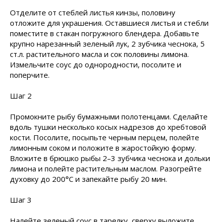
Отделите от стеблей листья кинзы, половину
отложите для украшения. Оставшиеся листья и стебли
поместите в стакан погружного блендера. Добавьте
крупно нарезанный зеленый лук, 2 зубчика чеснока, 5
ст.л. растительного масла и сок половины лимона.
Измельчите соус до однородности, посолите и
поперчите.
Шаг 2
Промокните рыбу бумажными полотенцами. Сделайте
вдоль тушки несколько косых надрезов до хребтовой
кости. Посолите, посыпьте черным перцем, полейте
лимонным соком и положите в жаростойкую форму.
Вложите в брюшко рыбы 2–3 зубчика чеснока и дольки
лимона и полейте растительным маслом. Разогрейте
духовку до 200°C и запекайте рыбу 20 мин.
Шаг 3
Налейте зеленый соус в тарелку, сверху выложите